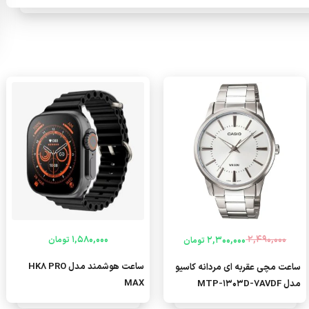
1,580,000
2,490,000
2,300,000
تومان
تومان
قیمت
قیمت
فعلی
اصلی
ساعت هوشمند مدل HK8 PRO
ساعت مچی عقربه ای مردانه کاسیو
2,490,000 تومان
2,300,000 تومان
MAX
مدل MTP-1303D-7AVDF
بود.
است.