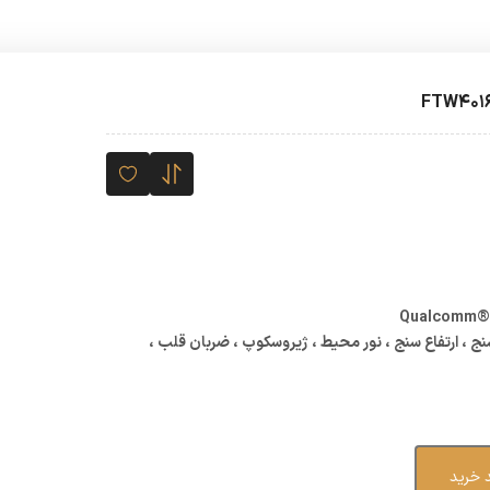
مت
لی
22,000,000 تومان
ت.
Qualcomm® 
ج ، ارتفاع سنج ، نور محیط ، ژیروسکوپ ، ضربان قلب ،
 خرید