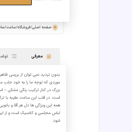
هوشمند
فسیل
مدل
FTW4016
صفحه اصلی
/
فروشگاه
/
ساعت
/
ساعت
عدد
معرفی
توضی
بدون تردید نمی توان از بررسی ظاهر
موردی که توجه ما را به خود جلب م
بزرگ در کنار ترکیب رنگی مشکی – ا
است. در قلب این ساعت عقربه با ترکی
همه این ویژگی ها دل هر آقا و بانویی
لباس مجلسی و کلاسیک است و از ای
شود.