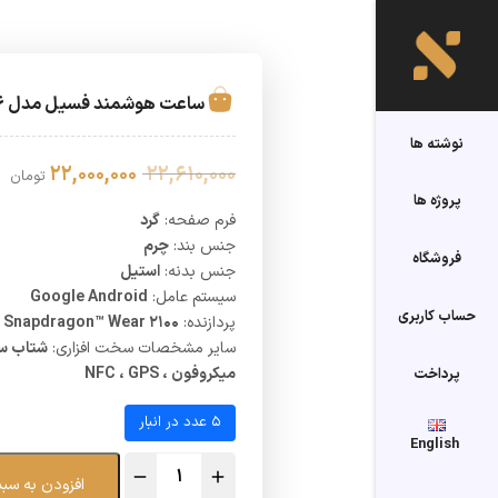
ساعت هوشمند فسیل مدل FTW4016
نوشته ها
22,610,000
قیمت
22,000,000
قی
تومان
اصلی
فع
پروژه ها
فرم صفحه:
گرد
22,610,000 تومان
جنس بند:
چرم
بود.
اس
فروشگاه
جنس بدنه:
استیل
سیستم عامل:
Google Android
حساب کاربری
پردازنده:
Snapdragon™ Wear ۲۱۰۰
سایر مشخصات سخت افزاری:
شتاب سن
میکروفون ، NFC ، GPS
پرداخت
5 عدد در انبار
English
افزودن به سبد
ساعت