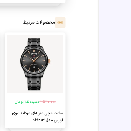
محصولات مرتبط
1,520,000
1,500,000
تومان
قیمت
قیمت
فعلی
اصلی
ساعت مچی عقربه‌ای مردانه نیوی
1,500,000 تومان
1,520,000 تومان
فورس مدل nf9213
بود.
است.